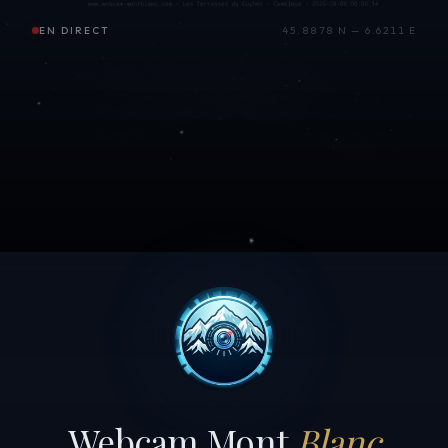
EN DIRECT
45.8878 N — 6.6211 E
Webcam Mont
Blanc