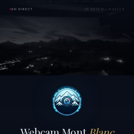
EN DIRECT
45.8878 N — 6.6211 E
Webcam Mont
Blanc