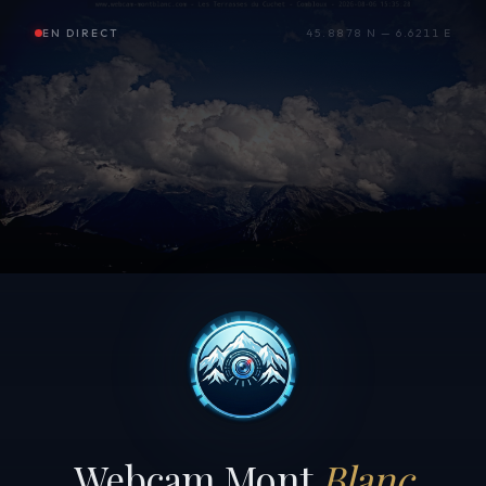
EN DIRECT
45.8878 N — 6.6211 E
Webcam Mont
Blanc