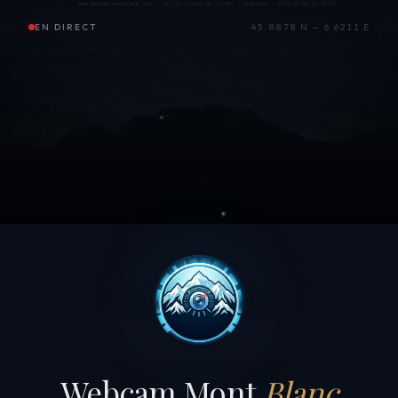
EN DIRECT
45.8878 N — 6.6211 E
Webcam Mont
Blanc