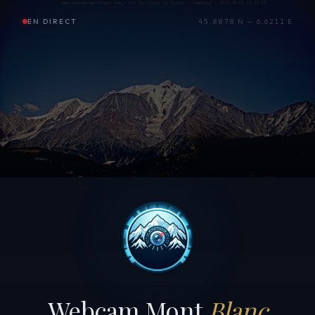
EN DIRECT
45.8878 N — 6.6211 E
Webcam Mont
Blanc