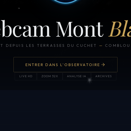
bcam Mont
Bl
CT DEPUIS LES TERRASSES DU CUCHET
—
COMBLOUX
ENTRER DANS L'OBSERVATOIRE
LIVE HD
ZOOM 32X
ANALYSE IA
ARCHIVES