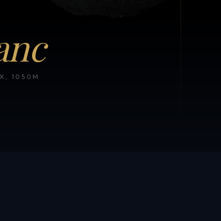
anc
, 1050M