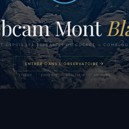
bcam Mont
Bl
CT DEPUIS LES TERRASSES DU CUCHET
—
COMBLOUX
ENTRER DANS L'OBSERVATOIRE
LIVE HD
ZOOM 32X
ANALYSE IA
ARCHIVES