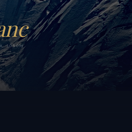
anc
, 1050M